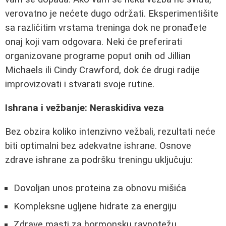
verovatno je nećete dugo održati. Eksperimentišite
sa različitim vrstama treninga dok ne pronađete
onaj koji vam odgovara. Neki će preferirati
organizovane programe poput onih od Jillian
Michaels ili Cindy Crawford, dok će drugi radije
improvizovati i stvarati svoje rutine.
Ishrana i vežbanje: Neraskidiva veza
Bez obzira koliko intenzivno vežbali, rezultati neće
biti optimalni bez adekvatne ishrane. Osnove
zdrave ishrane za podršku treningu uključuju:
Dovoljan unos proteina za obnovu mišića
Kompleksne ugljene hidrate za energiju
Zdrave masti za hormonsku ravnotežu