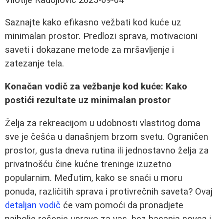
Saznajte kako efikasno vežbati kod kuće uz
minimalan prostor. Predlozi sprava, motivacioni
saveti i dokazane metode za mršavljenje i
zatezanje tela.
Konačan vodič za vežbanje kod kuće: Kako
postići rezultate uz minimalan prostor
Želja za rekreacijom u udobnosti vlastitog doma
sve je češća u današnjem brzom svetu. Ograničen
prostor, gusta dneva rutina ili jednostavno želja za
privatnošću čine kućne treninge izuzetno
popularnim. Međutim, kako se snaći u moru
ponuda, različitih sprava i protivrečnih saveta? Ovaj
detaljan vodič
će vam pomoći da pronadjete
najbolje rešenje upravo za vas, bez bacanja novca i