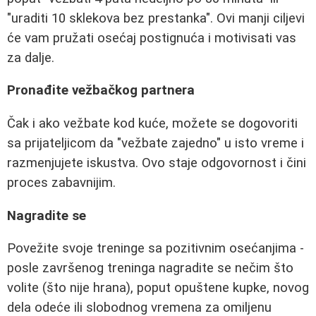
"uraditi 10 sklekova bez prestanka". Ovi manji ciljevi
će vam pružati osećaj postignuća i motivisati vas
za dalje.
Pronađite vežbačkog partnera
Čak i ako vežbate kod kuće, možete se dogovoriti
sa prijateljicom da "vežbate zajedno" u isto vreme i
razmenjujete iskustva. Ovo staje odgovornost i čini
proces zabavnijim.
Nagradite se
Povežite svoje treninge sa pozitivnim osećanjima -
posle završenog treninga nagradite se nečim što
volite (što nije hrana), poput opuštene kupke, novog
dela odeće ili slobodnog vremena za omiljenu