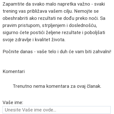
Zapamtite da svako malo napretka važno - svaki
trening vas približava vašem cilju. Nemojte se
obeshrabriti ako rezultati ne dođu preko noći. Sa
pravim pristupom, strpljenjem i doslednošću,
sigurno ćete postići željene rezultate i poboljšati
svoje zdravlje i kvalitet života.
Počnite danas - vaše telo i duh će vam biti zahvalni!
Komentari
Trenutno nema komentara za ovaj članak.
Vaše ime: