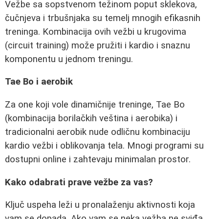
Vežbe sa sopstvenom težinom poput sklekova,
čučnjeva i trbušnjaka su temelj mnogih efikasnih
treninga. Kombinacija ovih vežbi u krugovima
(circuit training) može pružiti i kardio i snaznu
komponentu u jednom treningu.
Tae Bo i aerobik
Za one koji vole dinamičnije treninge, Tae Bo
(kombinacija borilačkih veština i aerobika) i
tradicionalni aerobik nude odličnu kombinaciju
kardio vežbi i oblikovanja tela. Mnogi programi su
dostupni online i zahtevaju minimalan prostor.
Kako odabrati prave vežbe za vas?
Ključ uspeha leži u pronalaženju aktivnosti koja
vam se dopada. Ako vam se neka vežba ne sviđa,