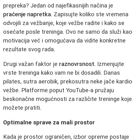
prepreka? Jedan od najefikasnijih načina je
praćenje napretka
. Zapisujte koliko ste vremena
odvojili za vežbanje, koje vežbe radite i kako se
osećate posle treninga. Ovo ne samo da služi kao
motivacija već i omogućava da vidite konkretne
rezultate svog rada.
Drugi važan faktor je
raznovrsnost
. Izmenjujte
vrste treninga kako vam ne bi dosadili. Danas
pilates, sutra aerobik, prekosutra neke jače kardio
vežbe. Platforme poput YouTube-a pružaju
beskonačne mogućnosti za različite treninge koje
možete pratiti.
Optimalne sprave za mali prostor
Kada je prostor ograničen, izbor opreme postaje