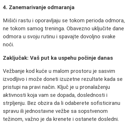
4. Zanemarivanje odmaranja
Mišići rastu i oporavljaju se tokom perioda odmora,
ne tokom samog treninga. Obavezno uključite dane
odmora u svoju rutinu i spavajte dovoljno svake
noći.
Zaključak: Vaš put ka uspehu počinje danas
Vežbanje kod kuće u malom prostoru je sasvim
izvodljivo i može doneti izuzetne rezultate kada se
pristupi na pravi način. Ključ je u pronalaženju
aktivnosti koja vam se dopada, doslednosti i
strpljenju. Bez obzira da li odaberete sofisticiranu
spravu ili jednostavne vežbe sa sopstvenom
težinom, važno je da krenete i ostanete dosledni.