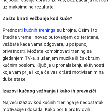
uz maksimalne rezultate.
Zašto birati vežbanje kod kuće?
Prednosti
kućnih treninga
su brojne. Osim što
štedite vreme i novac putovanjem do teretane,
vežbate kada vama odgovara, u potpunoj
privatnosti. Možete kombinovati trening sa
gledanjem TV-a, slušanjem muzike ili čak brzim
kućnim poslom. Ključ je u pronalaženju aktivnosti
koja vam prija i koja će vas držati motivisanim na
duže staze.
Izazovi kućnog vežbanja i kako ih prevazići
Najveći izazov kod kućnih treninga je nedostatak
motivacije i dosada. Kako boriti protiv ovih