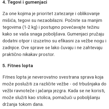
4. Tegovi i gumenjaci
Za one kojima je prioritet zatezanje i oblikovanje
mišića, tegovi su nezaobilazni. Počnite sa manjim
tegovima (1-2 kg) i postupno povećavajte težinu
kako se vaša snaga poboljšava. Gumenjaci pružaju
dodatni otpor i izuzetno su efikasni za vežbe nogu i
zadnjice. Ove sprave se lako čuvaju i ne zahtevaju
praktično nikakav prostor.
5. Fitnes lopta
Fitnes lopta je neverovatno svestrana sprava koja
može poslužiti za različite vežbe - od trbušnjaka do
vežbi ravnoteže i jačanja jezgra. Kada se ne koristi,
može služiti kao stolica, pomažući u poboljšanju
držanja tokom dana.