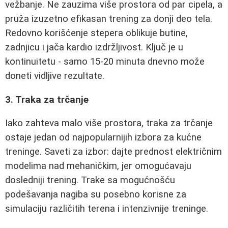
vežbanje. Ne zauzima više prostora od par cipela, a
pruža izuzetno efikasan trening za donji deo tela.
Redovno korišćenje stepera oblikuje butine,
zadnjicu i jača kardio izdržljivost. Ključ je u
kontinuitetu - samo 15-20 minuta dnevno može
doneti vidljive rezultate.
3. Traka za trčanje
Iako zahteva malo više prostora, traka za trčanje
ostaje jedan od najpopularnijih izbora za kućne
treninge. Saveti za izbor: dajte prednost električnim
modelima nad mehaničkim, jer omogućavaju
dosledniji trening. Trake sa mogućnošću
podešavanja nagiba su posebno korisne za
simulaciju različitih terena i intenzivnije treninge.