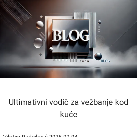
Ultimativni vodič za vežbanje kod
kuće
Vilotije Radojlović
2025-09-04