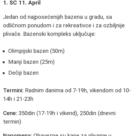
1. SC 11. April
Jedan od najposećenijih bazena u gradu, sa
odličnom ponudom i za rekreativce i za ozbiljnije
plivače. Bazenski kompleks uključuje:
Olimpijski bazen (50m)
Manji bazen (25m)
Dečiji bazen
Termini:
Radnim danima od 7-19h, vikendom od 10-
14h i 21-23h
Cene:
350din (17-19h i vikend), 250din (dnevni
termin)
Napomena:
Obavezne su kape za plivanje u