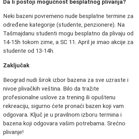
Da li postoji mogućnost besplatnog plivanja?
Neki bazeni povremeno nude besplatne termine za
određene kategorije (studente, penzionere). Na
Tašmajdanu studenti mogu besplatno da plivaju od
14-15h tokom zime, a SC 11. April je imao akcije za
studente od 13-14h.
Zaključak
Beograd nudi širok izbor bazena za sve uzraste i
nivoe plivačkih veština. Bilo da tražite
profesionalne uslove za trening ili opuštenu
rekreaciju, sigurno ćete pronaći bazen koji vam
odgovara. Ključ je u pravilnom izboru termina i
bazena koji odgovara vašim potrebama. Srećno
plivanje!