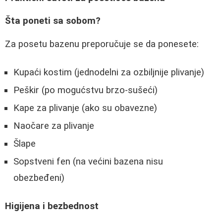
Šta poneti sa sobom?
Za posetu bazenu preporučuje se da ponesete:
Kupaći kostim (jednodelni za ozbiljnije plivanje)
Peškir (po mogućstvu brzo-sušeći)
Kape za plivanje (ako su obavezne)
Naočare za plivanje
Šlape
Sopstveni fen (na većini bazena nisu
obezbeđeni)
Higijena i bezbednost