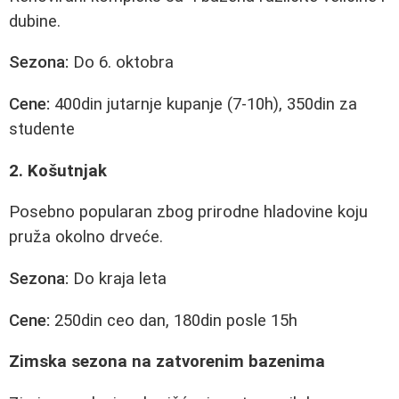
dubine.
Sezona:
Do 6. oktobra
Cene:
400din jutarnje kupanje (7-10h), 350din za
studente
2. Košutnjak
Posebno popularan zbog prirodne hladovine koju
pruža okolno drveće.
Sezona:
Do kraja leta
Cene:
250din ceo dan, 180din posle 15h
Zimska sezona na zatvorenim bazenima