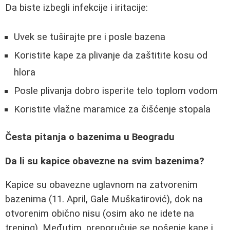
Da biste izbegli infekcije i iritacije:
Uvek se tuširajte pre i posle bazena
Koristite kape za plivanje da zaštitite kosu od
hlora
Posle plivanja dobro isperite telo toplom vodom
Koristite vlažne maramice za čišćenje stopala
Česta pitanja o bazenima u Beogradu
Da li su kapice obavezne na svim bazenima?
Kapice su obavezne uglavnom na zatvorenim
bazenima (11. April, Gale Muškatirović), dok na
otvorenim obično nisu (osim ako ne idete na
trening). Međutim, preporučuje se nošenje kape i