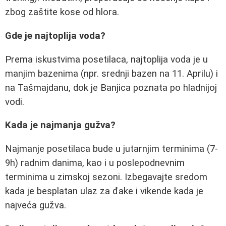
zbog zaštite kose od hlora.
Gde je najtoplija voda?
Prema iskustvima posetilaca, najtoplija voda je u
manjim bazenima (npr. srednji bazen na 11. Aprilu) i
na Tašmajdanu, dok je Banjica poznata po hladnijoj
vodi.
Kada je najmanja gužva?
Najmanje posetilaca bude u jutarnjim terminima (7-
9h) radnim danima, kao i u poslepodnevnim
terminima u zimskoj sezoni. Izbegavajte sredom
kada je besplatan ulaz za đake i vikende kada je
najveća gužva.