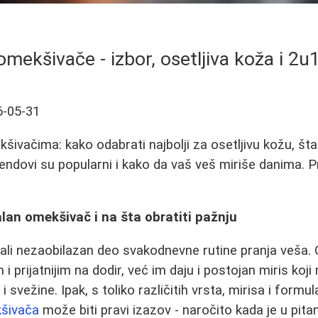
omekšivače - izbor, osetljiva koža i 2u1
6-05-31
šivačima: kako odabrati najbolji za osetljivu kožu, šta
rendovi su popularni i kako da vaš veš miriše danima. P
lan omekšivač i na šta obratiti pažnju
ali nezaobilazan deo svakodnevne rutine pranja veša.
i prijatnijim na dodir, već im daju i postojan miris koj
svežine. Ipak, s toliko različitih vrsta, mirisa i formula
kšivača
može biti pravi izazov - naročito kada je u pitanj