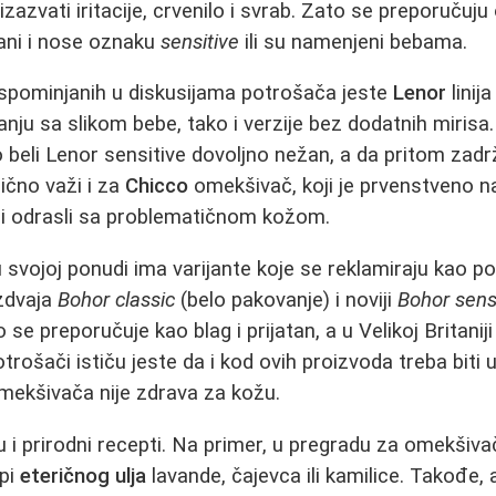
azvati iritacije, crvenilo i svrab. Zato se preporučuju
ani i nose oznaku
sensitive
ili su namenjeni bebama.
spominjanih u diskusijama potrošača jeste
Lenor
linij
nju sa slikom bebe, tako i verzije bez dodatnih mirisa.
 beli Lenor sensitive dovoljno nežan, a da pritom zadrž
lično važi i za
Chicco
omekšivač, koji je prvenstveno 
e i odrasli sa problematičnom kožom.
 svojoj ponudi ima varijante koje se reklamiraju kao p
zdvaja
Bohor classic
(belo pakovanje) i noviji
Bohor sens
 se preporučuje kao blag i prijatan, a u Velikoj Britanij
otrošači ističu jeste da i kod ovih proizvoda treba biti
mekšivača nije zdrava za kožu.
u i prirodni recepti. Na primer, u pregradu za omekšiv
api
eteričnog ulja
lavande, čajevca ili kamilice. Takođe, 