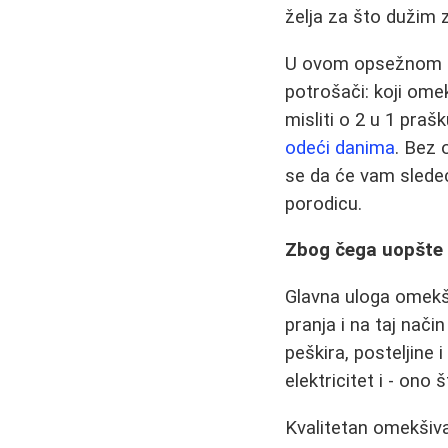
želja za što dužim 
U ovom opsežnom te
potrošači: koji omek
misliti o 2 u 1 praš
odeći danima
. Bez 
se da će vam sledeć
porodicu.
Zbog čega uopšte 
Glavna uloga omekš
pranja i na taj nači
peškira, posteljine
elektricitet i - on
Kvalitetan omekšivač