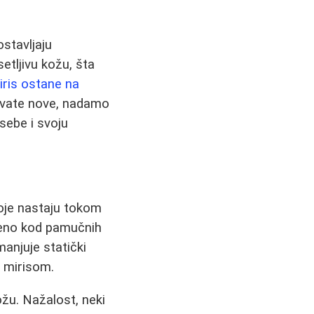
stavljaju
setljivu kožu, šta
iris ostane na
obavate nove, nadamo
sebe i svoju
oje nastaju tokom
ženo kod pamučnih
manjuje statički
m mirisom.
ožu. Nažalost, neki