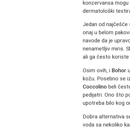
konzervansa mogu iz
dermatološki testir
Jedan od najčešće 
onaj u belom pakova
navode da je upravo
nenametljiv miris. S
ali ga često korist
Osim ovih, i
Bohor
u
kožu. Posebno se i
Coccolino
beli često
pedijatri. Ono što p
upotreba bilo kog o
Dobra alternativa s
voda sa nekoliko k