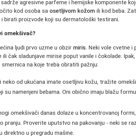
tu sadrže agresivne parfeme i hemijske komponente ko
aročito kod osoba sa
osetljivom kožom
ili kod beba. Za
 i birati proizvode koji su dermatološki testirani.
vi omekšivač?
većina ljudi prvo uzme u obzir
miris
. Neki vole cvetne i
ili čak sladunjave mirise poput vanile i čokolade. Ipak, m
 smernica na koje treba obratiti pažnju:
ili neko od ukućana imate osetljivu kožu, tražite ome
koji su namenjeni bebama. Oni obično imaju blažu formu
gi omekšivači danas dolaze u koncentrovanoj formi, š
 pranju. Proverite uputstvo na pakovanju - neki se ra
ju direktno u pregradu mašine.