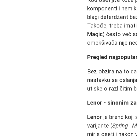
Kod osetljive kože 
komponenti i hemikal
blagi deterdžent b
Takođe, treba imat
Magic
) često već s
omekšivača nije ne
Pregled najpopular
Bez obzira na to da 
nastavku se oslanjam
utiske o različitim
Lenor - sinonim za
Lenor
je brend koji
varijante (
Spring
i
M
miris oseti i nakon 