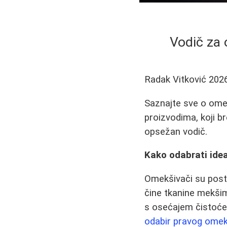
Vodič za 
Radak Vitković
202
Saznajte sve o omek
proizvodima, koji b
opsežan vodič.
Kako odabrati idea
Omekšivači su post
čine tkanine mekšim 
s osećajem čistoće i 
odabir pravog ome