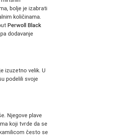
 mirisnih
ma, bolje je izabrati
lnim količinama.
put
Perwoll Black
, pa dodavanje
je izuzetno velik. U
u podelili svoje
še. Njegove plave
ma koji tvrde da se
kamilicom često se