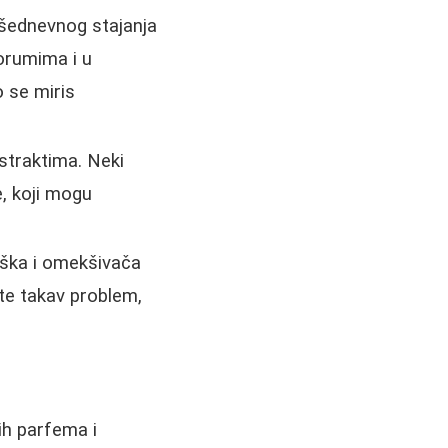
išednevnog stajanja
forumima i u
 se miris
kstraktima. Neki
e, koji mogu
ška i omekšivača
ite takav problem,
ih parfema i