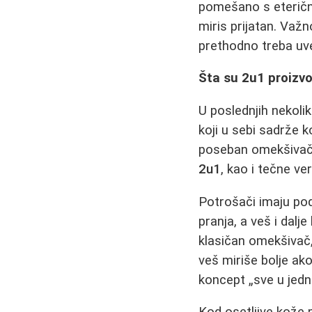
pomešano s eteričn
miris prijatan. Važn
prethodno treba uve
Šta su 2u1 proizvod
U poslednjih nekoli
koji u sebi sadrže 
poseban omekšivač.
2u1
, kao i tečne ver
Potrošači imaju pod
pranja, a veš i dalj
klasičan omekšivač,
veš miriše bolje ak
koncept „sve u jed