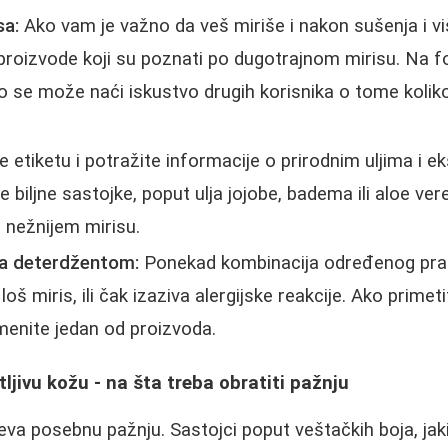
sa:
Ako vam je važno da veš miriše i nakon sušenja i v
 proizvode koji su poznati po dugotrajnom mirisu. Na 
 se može naći iskustvo drugih korisnika o tome koliko
 etiketu i potražite informacije o prirodnim uljima i e
 biljne sastojke, poput ulja jojobe, badema ili aloe ver
i nežnijem mirisu.
sa deterdžentom:
Ponekad kombinacija određenog pra
oš miris, ili čak izaziva alergijske reakcije. Ako primet
menite jedan od proizvoda.
ljivu kožu - na šta treba obratiti pažnju
va posebnu pažnju. Sastojci poput veštačkih boja, jak