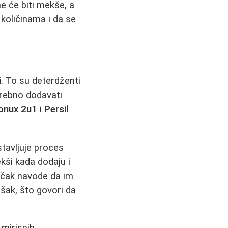
 će biti mekše, a
 količinama i da se
i
. To su deterdženti
trebno dodavati
onux 2u1
i
Persil
stavljuje proces
ekši kada dodaju i
i čak navode da im
šak, što govori da