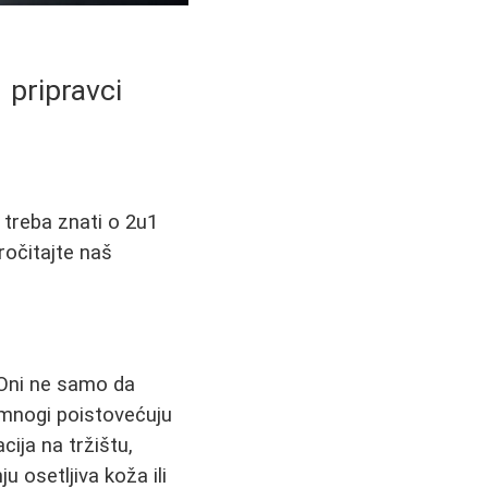
 pripravci
 treba znati o 2u1
ročitajte naš
 Oni ne samo da
i mnogi poistovećuju
cija na tržištu,
u osetljiva koža ili