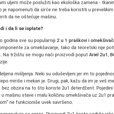
im uljem može poslužiti kao ekološka zamena - tkanine
o je napomenuti da sirće ne treba koristiti u prevelikim
riti da ne oštećuje mašinu.
i i da li se isplate?
ko godina sve su popularniji
2 u 1 praškovi i omekšivač
komponente za omekšavanje, tako da teoretski nije po
 Na tržištu se mogu naći proizvodi poput
Ariel 2u1
,
B
zije.
eljena mišljenja. Neki su oduševljeni jer im to pojedno
e lepo miriše i mekan je. Drugi, pak, kažu da im je veš m
 bez obzira na to što koriste 2u1 deterdžent. Pojedin
o u mašinu stave i malu količinu omekšivača uz 2u1 pra
nom“ ne funkcioniše uvek savršeno.