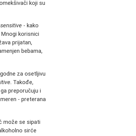
 omekšivači koji su
a
sensitive
- kako
 Mnogi korisnici
ava prijatan,
namenjen bebama,
ogodne za osetljivu
itive
. Takođe,
i ga preporučuju i
 umeren - preterana
ač može se sipati
alkoholno sirće