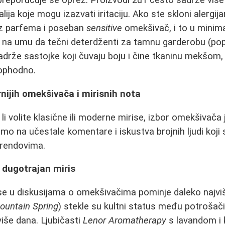
preporučuje se oprez. Proizvodi 2u1 često sadrže više
ija koje mogu izazvati iritaciju. Ako ste skloni alergija
ez parfema i poseban
sensitive
omekšivač, i to u minima
i na umu da tečni deterdženti za tamnu garderobu (po
adrže sastojke koji čuvaju boju i čine tkaninu mekšom
ophodno.
nijih omekšivača i mirisnih nota
li volite klasične ili moderne mirise, izbor omekšivača 
o na učestale komentare i iskustva brojnih ljudi koji s
 brendovima.
 dugotrajan miris
 se u diskusijama o omekšivačima pominje daleko najvi
ountain Spring
) stekle su kultni status među potrošači
više dana. Ljubičasti
Lenor Aromatherapy
s lavandom i 