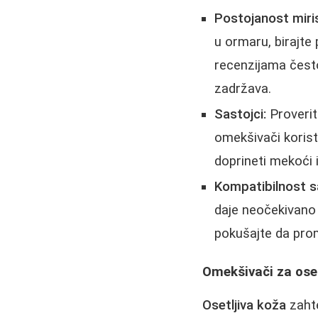
Postojanost miri
u ormaru, birajte
recenzijama često
zadržava.
Sastojci:
Proverite
omekšivači koriste
doprineti mekoći 
Kompatibilnost 
daje neočekivano l
pokušajte da pro
Omekšivači za oset
Osetljiva koža
zahte