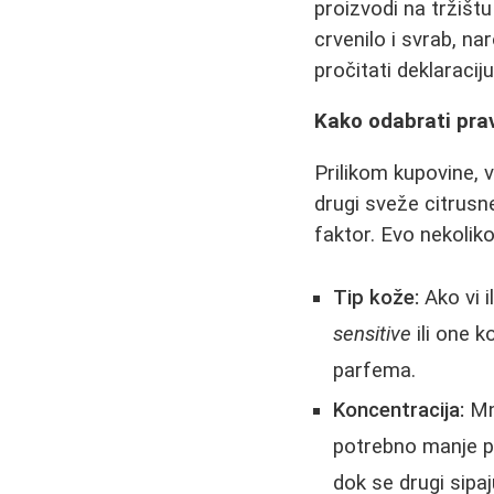
proizvodi na tržiš
crvenilo i svrab, n
pročitati deklaraciju
Kako odabrati pra
Prilikom kupovine, 
drugi sveže citrusne 
faktor. Evo nekoliko
Tip kože:
Ako vi 
sensitive
ili one 
parfema.
Koncentracija:
Mno
potrebno manje po
dok se drugi sipa