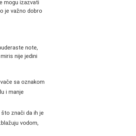
je mogu izazvati
to je važno dobro
 puderaste note,
iris nije jedini
kšivače sa oznakom
lu i manje
to znači da ih je
zblažuju vodom,