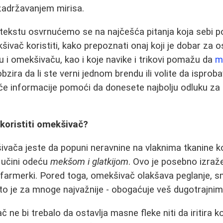
zadržavanjem mirisa.
kstu osvrnućemo se na najčešća pitanja koja sebi po
šivač koristiti, kako prepoznati onaj koji je dobar za o
ku i omekšivaču, kao i koje navike i trikovi pomažu da
m
obzira da li ste verni jednom brendu ili volite da ispr
e informacije pomoći da donesete najbolju odluku za 
koristiti omekšivač?
ivača jeste da popuni neravnine na vlaknima tkanine k
n učini odeću
mekšom i glatkijom
. Ovo je posebno izra
 i farmerki. Pored toga, omekšivač olakšava peglanje, s
o što je za mnoge najvažnije - obogaćuje veš dugotrajni
 ne bi trebalo da ostavlja masne fleke niti da iritira k