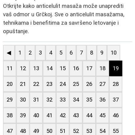
Otkrijte kako anticelulit masaža može unaprediti
vaš odmor u Grčkoj. Sve o anticelulit masažama,
tehnikama i benefitima za savršeno letovanje i
opuštanje.
◀
1
2
3
4
5
6
7
8
9
10
11
12
13
14
15
16
17
18
19
20
21
22
23
24
25
26
27
28
29
30
31
32
33
34
35
36
37
38
39
40
41
42
43
44
45
46
47
48
49
50
51
52
53
54
55