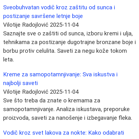
Sveobuhvatan vodič kroz zaštitu od sunca i
postizanje savršene letnje boje
Vilotije Radojlović
2025-11-04
Saznajte sve o zaštiti od sunca, izboru kremi i ulja,
tehnikama za postizanje dugotrajne bronzane boje i
borbu protiv celulita. Saveti za negu kože tokom
leta.
Kreme za samopotamnjivanje: Sva iskustva i
najbolji saveti
Vilotije Radojlović
2025-11-04
Sve što treba da znate o kremama za
samopotamnjivanje. Analiza iskustava, preporuke
proizvoda, saveti za nanošenje i izbegavanje fleka.
Vodič kroz svet lakova za nokte: Kako odabrati