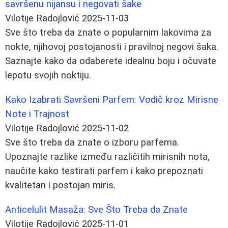
savršenu nijansu i negovati šake
Vilotije Radojlović
2025-11-03
Sve što treba da znate o popularnim lakovima za
nokte, njihovoj postojanosti i pravilnoj negovi šaka.
Saznajte kako da odaberete idealnu boju i očuvate
lepotu svojih noktiju.
Kako Izabrati Savršeni Parfem: Vodič kroz Mirisne
Note i Trajnost
Vilotije Radojlović
2025-11-02
Sve što treba da znate o izboru parfema.
Upoznajte razlike između različitih mirisnih nota,
naučite kako testirati parfem i kako prepoznati
kvalitetan i postojan miris.
Anticelulit Masaža: Sve Što Treba da Znate
Vilotije Radojlović
2025-11-01