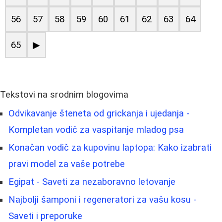
56
57
58
59
60
61
62
63
64
65
▶
Tekstovi na srodnim blogovima
Odvikavanje šteneta od grickanja i ujedanja -
Kompletan vodič za vaspitanje mladog psa
Konačan vodič za kupovinu laptopa: Kako izabrati
pravi model za vaše potrebe
Egipat - Saveti za nezaboravno letovanje
Najbolji šamponi i regeneratori za vašu kosu -
Saveti i preporuke