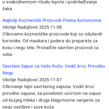
u svakodnevnom ritualu lepote i podmlađivanja
šaka.
Najbolji Kozmetički Proizvodi Prema Korisnicima
Vilotije Radojlović
2025-11-08
Otkrivamo kozmetičke proizvode koji su oduševili
korisnike. Od maskara i pudera do preparata za
kosu i negu tela. Pronađite savršen proizvod za
sebe.
Savršeni Sapun za Vašu Kožu: Vodič kroz Prirodnu
Negu
Vilotije Radojlović
2025-11-07
Otkrivanje tajni savršenog sapuna. Vodič kroz
prirodne sapune, sa posebnim osvrtom na sapun
od kozjeg mleka i druge blagotvorne varijante za
negu osetljive i suve kože.