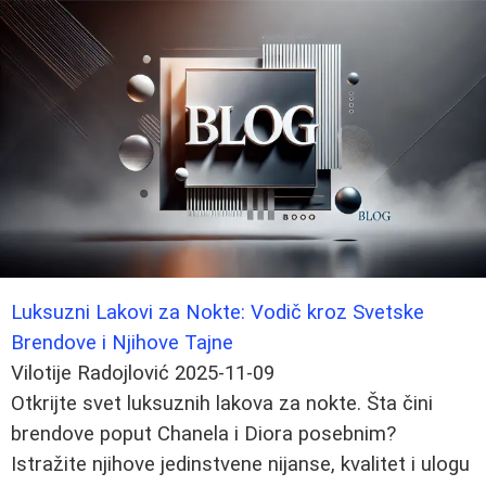
Luksuzni Lakovi za Nokte: Vodič kroz Svetske
Brendove i Njihove Tajne
Vilotije Radojlović
2025-11-09
Otkrijte svet luksuznih lakova za nokte. Šta čini
brendove poput Chanela i Diora posebnim?
Istražite njihove jedinstvene nijanse, kvalitet i ulogu