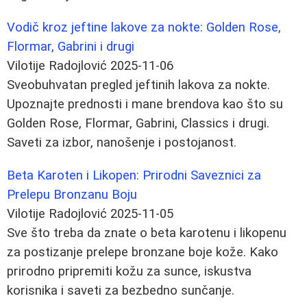
Vodič kroz jeftine lakove za nokte: Golden Rose,
Flormar, Gabrini i drugi
Vilotije Radojlović
2025-11-06
Sveobuhvatan pregled jeftinih lakova za nokte.
Upoznajte prednosti i mane brendova kao što su
Golden Rose, Flormar, Gabrini, Classics i drugi.
Saveti za izbor, nanošenje i postojanost.
Beta Karoten i Likopen: Prirodni Saveznici za
Prelepu Bronzanu Boju
Vilotije Radojlović
2025-11-05
Sve što treba da znate o beta karotenu i likopenu
za postizanje prelepe bronzane boje kože. Kako
prirodno pripremiti kožu za sunce, iskustva
korisnika i saveti za bezbedno sunčanje.