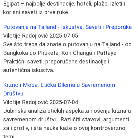
Egipat – najbolje destinacije, hoteli, plaže, izleti i
korisni saveti iz prve ruke.
Putovanje na Tajland - Iskustva, Saveti i Preporuke
Vilotije Radojlović
2025-07-05
Sve što treba da znate o putovanju na Tajland - od
Bangkoka do Phuketa, Koh Changa i Pattaye.
Praktični saveti, preporučene destinacije i
autentična iskustva.
Krzno i Moda: Etička Dilema u Savremenom
Društvu
Vilotije Radojlović
2025-07-04
Dubinska analiza etičkih aspekata nošenja krzna u
savremenom društvu. Različiti stavovi, argumenti
za i protiv, i šta nauka kaže o ovoj kontroverznoj
temi.