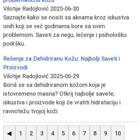
Vilotije Radojlović
2025-06-30
Saznajte kako se nositi sa aknama kroz iskustva
onih koji se već godinama bore sa ovim
problemom. Saveti za negu, lečenje i psihološku
podršku.
Rešenje za Dehidriranu Kožu: Najbolji Saveti i
Proizvodi
Vilotije Radojlović
2025-06-29
Boriš se sa dehidriranom kožom koja je
istovremeno masna? Otkrij najbolje savete,
iskustva i proizvode koji će vratiti hidrataciju i
ravnotežu tvojoj koži.
◀
1
2
3
4
5
6
7
8
9
10