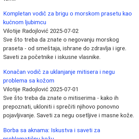
Kompletan vodič za brigu o morskom prasetu kao
kućnom ljubimcu
Vilotije Radojlović
2025-07-02
Sve što treba da znate o negovanju morskog
praseta - od smeštaja, ishrane do zdravlja i igre.
Saveti za početnike i iskusne vlasnike.
Konačan vodič za uklanjanje mitisera i negu
problema sa kožom
Vilotije Radojlović
2025-07-01
Sve što treba da znate o mitiserima - kako ih
prepoznati, ukloniti i sprečiti njihovo ponovno
pojavljivanje. Saveti za negu osetljive i masne kože.
Borba sa aknama: Iskustva i saveti za
problematičnu kožu