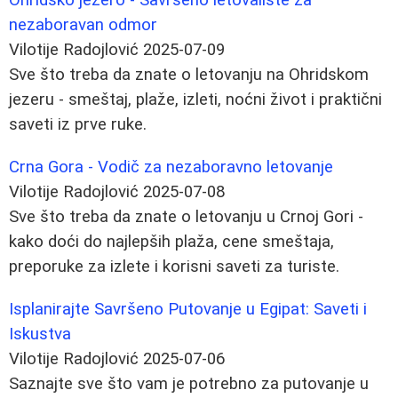
nezaboravan odmor
Vilotije Radojlović
2025-07-09
Sve što treba da znate o letovanju na Ohridskom
jezeru - smeštaj, plaže, izleti, noćni život i praktični
saveti iz prve ruke.
Crna Gora - Vodič za nezaboravno letovanje
Vilotije Radojlović
2025-07-08
Sve što treba da znate o letovanju u Crnoj Gori -
kako doći do najlepših plaža, cene smeštaja,
preporuke za izlete i korisni saveti za turiste.
Isplanirajte Savršeno Putovanje u Egipat: Saveti i
Iskustva
Vilotije Radojlović
2025-07-06
Saznajte sve što vam je potrebno za putovanje u