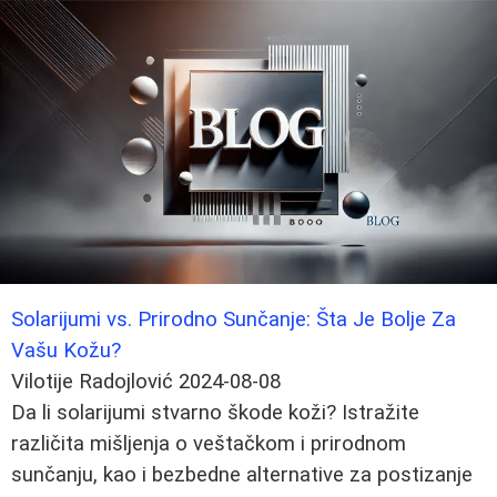
Solarijumi vs. Prirodno Sunčanje: Šta Je Bolje Za
Vašu Kožu?
Vilotije Radojlović
2024-08-08
Da li solarijumi stvarno škode koži? Istražite
različita mišljenja o veštačkom i prirodnom
sunčanju, kao i bezbedne alternative za postizanje