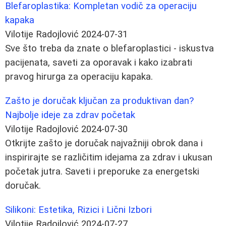
Blefaroplastika: Kompletan vodič za operaciju
kapaka
Vilotije Radojlović
2024-07-31
Sve što treba da znate o blefaroplastici - iskustva
pacijenata, saveti za oporavak i kako izabrati
pravog hirurga za operaciju kapaka.
Zašto je doručak ključan za produktivan dan?
Najbolje ideje za zdrav početak
Vilotije Radojlović
2024-07-30
Otkrijte zašto je doručak najvažniji obrok dana i
inspirirajte se različitim idejama za zdrav i ukusan
početak jutra. Saveti i preporuke za energetski
doručak.
Silikoni: Estetika, Rizici i Lični Izbori
Vilotije Radojlović
2024-07-27