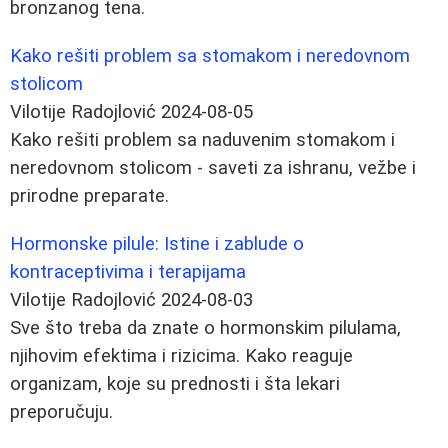
bronzanog tena.
Kako rešiti problem sa stomakom i neredovnom
stolicom
Vilotije Radojlović
2024-08-05
Kako rešiti problem sa naduvenim stomakom i
neredovnom stolicom - saveti za ishranu, vežbe i
prirodne preparate.
Hormonske pilule: Istine i zablude o
kontraceptivima i terapijama
Vilotije Radojlović
2024-08-03
Sve što treba da znate o hormonskim pilulama,
njihovim efektima i rizicima. Kako reaguje
organizam, koje su prednosti i šta lekari
preporučuju.