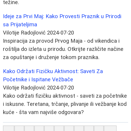
težine.
Ideje za Prvi Maj: Kako Provesti Praznik u Prirodi
sa Prijateljima
Vilotije Radojlović
2024-07-20
Inspiracija za provod Prvog Maja - od vikendica i
roštilja do izleta u prirodu. Otkrijte različite načine
za opuštanje i druženje tokom praznika.
Kako Održati Fizičku Aktivnost: Saveti Za
Početnike i Ispitane Vežbače
Vilotije Radojlović
2024-07-20
Kako održati fizičku aktivnost - saveti za početnike
i iskusne. Teretana, trčanje, plivanje ili vežbanje kod
kuće - šta vam najviše odgovara?