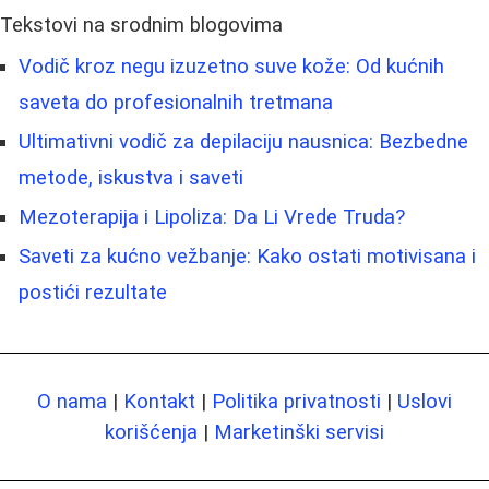
Tekstovi na srodnim blogovima
Vodič kroz negu izuzetno suve kože: Od kućnih
saveta do profesionalnih tretmana
Ultimativni vodič za depilaciju nausnica: Bezbedne
metode, iskustva i saveti
Mezoterapija i Lipoliza: Da Li Vrede Truda?
Saveti za kućno vežbanje: Kako ostati motivisana i
postići rezultate
O nama
|
Kontakt
|
Politika privatnosti
|
Uslovi
korišćenja
|
Marketinški servisi