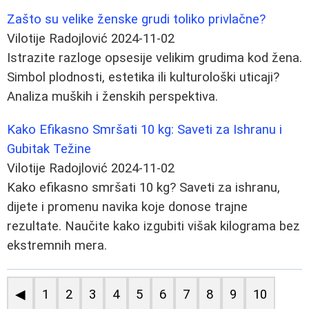
Zašto su velike ženske grudi toliko privlačne?
Vilotije Radojlović
2024-11-02
Istrazite razloge opsesije velikim grudima kod žena.
Simbol plodnosti, estetika ili kulturološki uticaji?
Analiza muških i ženskih perspektiva.
Kako Efikasno Smršati 10 kg: Saveti za Ishranu i
Gubitak Težine
Vilotije Radojlović
2024-11-02
Kako efikasno smršati 10 kg? Saveti za ishranu,
dijete i promenu navika koje donose trajne
rezultate. Naučite kako izgubiti višak kilograma bez
ekstremnih mera.
◀
1
2
3
4
5
6
7
8
9
10