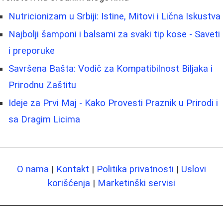
Nutricionizam u Srbiji: Istine, Mitovi i Lična Iskustva
Najbolji šamponi i balsami za svaki tip kose - Saveti
i preporuke
Savršena Bašta: Vodič za Kompatibilnost Biljaka i
Prirodnu Zaštitu
Ideje za Prvi Maj - Kako Provesti Praznik u Prirodi i
sa Dragim Licima
O nama
|
Kontakt
|
Politika privatnosti
|
Uslovi
korišćenja
|
Marketinški servisi