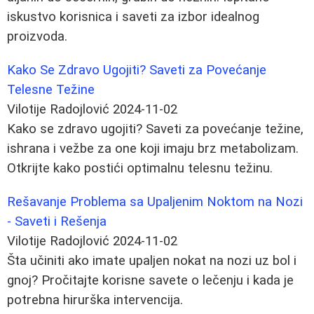
iskustvo korisnica i saveti za izbor idealnog
proizvoda.
Kako Se Zdravo Ugojiti? Saveti za Povećanje
Telesne Težine
Vilotije Radojlović
2024-11-02
Kako se zdravo ugojiti? Saveti za povećanje težine,
ishrana i vežbe za one koji imaju brz metabolizam.
Otkrijte kako postići optimalnu telesnu težinu.
Rešavanje Problema sa Upaljenim Noktom na Nozi
- Saveti i Rešenja
Vilotije Radojlović
2024-11-02
Šta učiniti ako imate upaljen nokat na nozi uz bol i
gnoj? Pročitajte korisne savete o lečenju i kada je
potrebna hirurška intervencija.