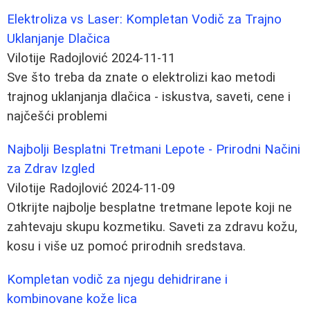
Elektroliza vs Laser: Kompletan Vodič za Trajno
Uklanjanje Dlačica
Vilotije Radojlović
2024-11-11
Sve što treba da znate o elektrolizi kao metodi
trajnog uklanjanja dlačica - iskustva, saveti, cene i
najčešći problemi
Najbolji Besplatni Tretmani Lepote - Prirodni Načini
za Zdrav Izgled
Vilotije Radojlović
2024-11-09
Otkrijte najbolje besplatne tretmane lepote koji ne
zahtevaju skupu kozmetiku. Saveti za zdravu kožu,
kosu i više uz pomoć prirodnih sredstava.
Kompletan vodič za njegu dehidrirane i
kombinovane kože lica