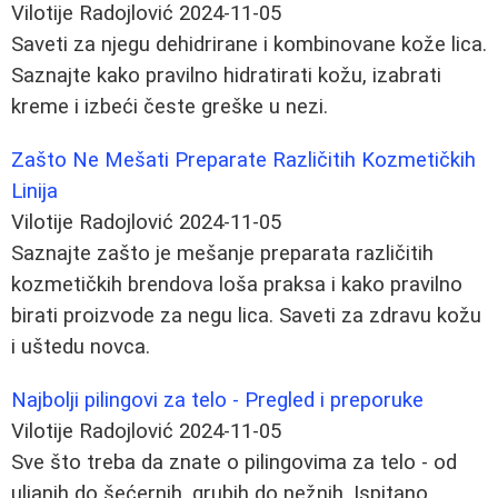
Vilotije Radojlović
2024-11-05
Saveti za njegu dehidrirane i kombinovane kože lica.
Saznajte kako pravilno hidratirati kožu, izabrati
kreme i izbeći česte greške u nezi.
Zašto Ne Mešati Preparate Različitih Kozmetičkih
Linija
Vilotije Radojlović
2024-11-05
Saznajte zašto je mešanje preparata različitih
kozmetičkih brendova loša praksa i kako pravilno
birati proizvode za negu lica. Saveti za zdravu kožu
i uštedu novca.
Najbolji pilingovi za telo - Pregled i preporuke
Vilotije Radojlović
2024-11-05
Sve što treba da znate o pilingovima za telo - od
uljanih do šećernih, grubih do nežnih. Ispitano