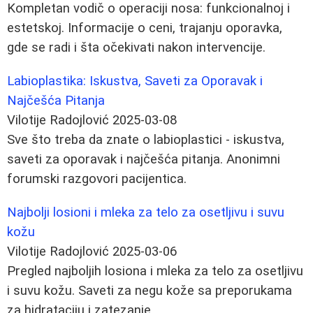
Kompletan vodič o operaciji nosa: funkcionalnoj i
estetskoj. Informacije o ceni, trajanju oporavka,
gde se radi i šta očekivati nakon intervencije.
Labioplastika: Iskustva, Saveti za Oporavak i
Najčešća Pitanja
Vilotije Radojlović
2025-03-08
Sve što treba da znate o labioplastici - iskustva,
saveti za oporavak i najčešća pitanja. Anonimni
forumski razgovori pacijentica.
Najbolji losioni i mleka za telo za osetljivu i suvu
kožu
Vilotije Radojlović
2025-03-06
Pregled najboljih losiona i mleka za telo za osetljivu
i suvu kožu. Saveti za negu kože sa preporukama
za hidrataciju i zatezanje.