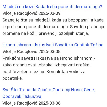
Mladeži na koži: Kada treba posetiti dermatologa?
Vilotije Radojlović
2025-03-09
Saznajte šta su mladeži, kada su bezopasni, a kada
je potrebno posetiti dermatologa. Saveti o praćenju
promena na koži i prevenciji ozbiljnih stanja.
Hrono Ishrana - Iskustva i Saveti za Gubitak Težine
Vilotije Radojlović
2025-03-08
Praktični saveti i iskustva sa Hrono ishranom -
kako organizovati obroke, izbegavati greške i
postići željenu težinu. Kompletan vodič za
početnike.
Sve Što Treba da Znaš o Operaciji Nosa: Cene,
Oporavak i Iskustva
Vilotije Radojlović
2025-03-08