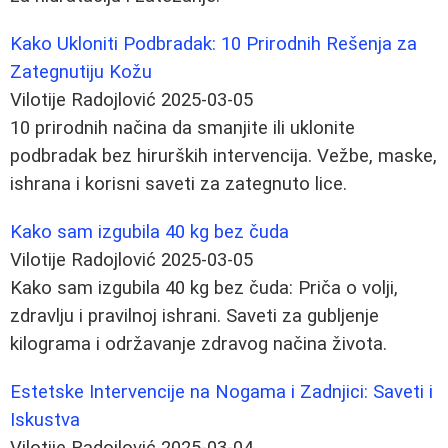
Kako Ukloniti Podbradak: 10 Prirodnih Rešenja za
Zategnutiju Kožu
Vilotije Radojlović
2025-03-05
10 prirodnih načina da smanjite ili uklonite
podbradak bez hirurških intervencija. Vežbe, maske,
ishrana i korisni saveti za zategnuto lice.
Kako sam izgubila 40 kg bez čuda
Vilotije Radojlović
2025-03-05
Kako sam izgubila 40 kg bez čuda: Priča o volji,
zdravlju i pravilnoj ishrani. Saveti za gubljenje
kilograma i održavanje zdravog načina života.
Estetske Intervencije na Nogama i Zadnjici: Saveti i
Iskustva
Vilotije Radojlović
2025-03-04