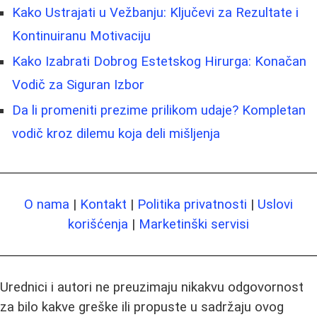
Kako Ustrajati u Vežbanju: Ključevi za Rezultate i
Kontinuiranu Motivaciju
Kako Izabrati Dobrog Estetskog Hirurga: Konačan
Vodič za Siguran Izbor
Da li promeniti prezime prilikom udaje? Kompletan
vodič kroz dilemu koja deli mišljenja
O nama
|
Kontakt
|
Politika privatnosti
|
Uslovi
korišćenja
|
Marketinški servisi
Urednici i autori ne preuzimaju nikakvu odgovornost
za bilo kakve greške ili propuste u sadržaju ovog