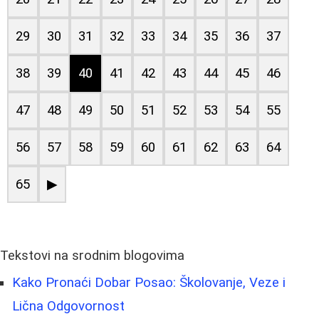
29
30
31
32
33
34
35
36
37
38
39
40
41
42
43
44
45
46
47
48
49
50
51
52
53
54
55
56
57
58
59
60
61
62
63
64
65
▶
Tekstovi na srodnim blogovima
Kako Pronaći Dobar Posao: Školovanje, Veze i
Lična Odgovornost