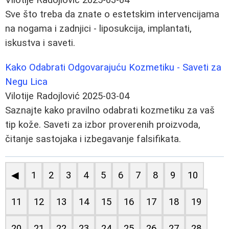
Sve što treba da znate o estetskim intervencijama
na nogama i zadnjici - liposukcija, implantati,
iskustva i saveti.
Kako Odabrati Odgovarajuću Kozmetiku - Saveti za
Negu Lica
Vilotije Radojlović
2025-03-04
Saznajte kako pravilno odabrati kozmetiku za vaš
tip kože. Saveti za izbor proverenih proizvoda,
čitanje sastojaka i izbegavanje falsifikata.
◀
1
2
3
4
5
6
7
8
9
10
11
12
13
14
15
16
17
18
19
20
21
22
23
24
25
26
27
28