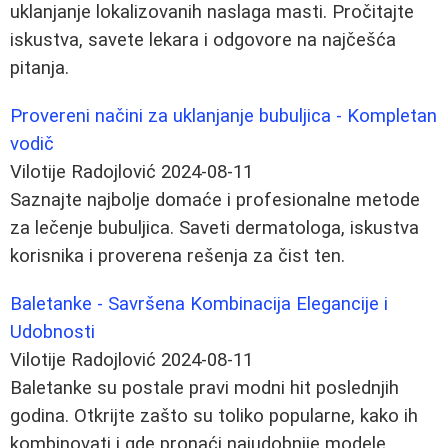
uklanjanje lokalizovanih naslaga masti. Pročitajte
iskustva, savete lekara i odgovore na najčešća
pitanja.
Provereni načini za uklanjanje bubuljica - Kompletan
vodič
Vilotije Radojlović
2024-08-11
Saznajte najbolje domaće i profesionalne metode
za lečenje bubuljica. Saveti dermatologa, iskustva
korisnika i proverena rešenja za čist ten.
Baletanke - Savršena Kombinacija Elegancije i
Udobnosti
Vilotije Radojlović
2024-08-11
Baletanke su postale pravi modni hit poslednjih
godina. Otkrijte zašto su toliko popularne, kako ih
kombinovati i gde pronaći najudobnije modele.