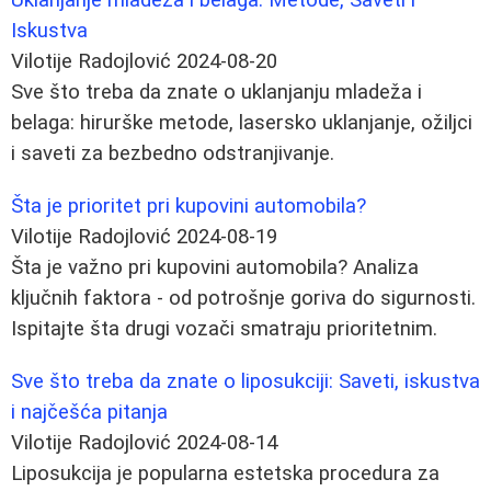
Iskustva
Vilotije Radojlović
2024-08-20
Sve što treba da znate o uklanjanju mladeža i
belaga: hirurške metode, lasersko uklanjanje, ožiljci
i saveti za bezbedno odstranjivanje.
Šta je prioritet pri kupovini automobila?
Vilotije Radojlović
2024-08-19
Šta je važno pri kupovini automobila? Analiza
ključnih faktora - od potrošnje goriva do sigurnosti.
Ispitajte šta drugi vozači smatraju prioritetnim.
Sve što treba da znate o liposukciji: Saveti, iskustva
i najčešća pitanja
Vilotije Radojlović
2024-08-14
Liposukcija je popularna estetska procedura za