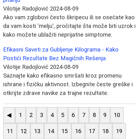
Vilotije Radojlović
2024-08-09
Ako vam zglobovi često škripecu ili se osećate kao
da vam kosti 'melju', pročitajte šta može biti uzrok i
kako možete ublažiti neprijatne simptome.
Efikasni Saveti za Gubljenje Kilograma - Kako
Postići Rezultate Bez Magičnih Rešenja
Vilotije Radojlović
2024-08-09
Saznajte kako efikasno smršati kroz promenu
ishrane i fizičku aktivnost. Izbegnite česte greške i
otkrijte zdrave navike za trajne rezultate.
◀
1
2
3
4
5
6
7
8
9
10
11
12
13
14
15
16
17
18
19