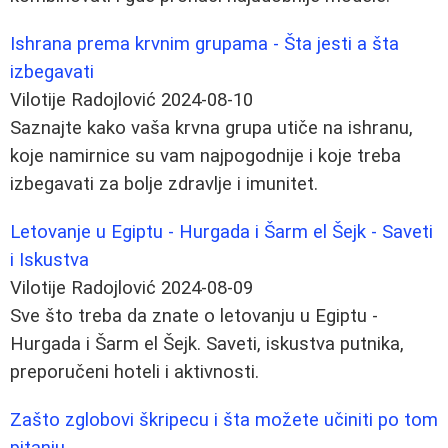
Ishrana prema krvnim grupama - Šta jesti a šta
izbegavati
Vilotije Radojlović
2024-08-10
Saznajte kako vaša krvna grupa utiče na ishranu,
koje namirnice su vam najpogodnije i koje treba
izbegavati za bolje zdravlje i imunitet.
Letovanje u Egiptu - Hurgada i Šarm el Šejk - Saveti
i Iskustva
Vilotije Radojlović
2024-08-09
Sve što treba da znate o letovanju u Egiptu -
Hurgada i Šarm el Šejk. Saveti, iskustva putnika,
preporučeni hoteli i aktivnosti.
Zašto zglobovi škripecu i šta možete učiniti po tom
pitanju